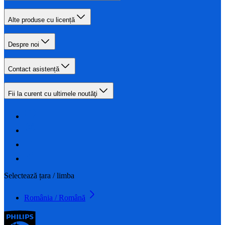
Alte produse cu licență
Despre noi
Contact asistență
Fii la curent cu ultimele noutăţi
Selectează țara / limba
România / Română