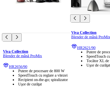
Viva Collection
Blender de mână ProMi
HR2621/90
Viva Collection
Putere de proc
Blender de mână ProMix
SpeedTouch cu 
Tocător XL de 
Uşor de curăţat
HR2656/90
Putere de procesare de 800 W
SpeedTouch cu reglare a vitezei
Recipient on-the-go; spiralizator
Uşor de curăţat