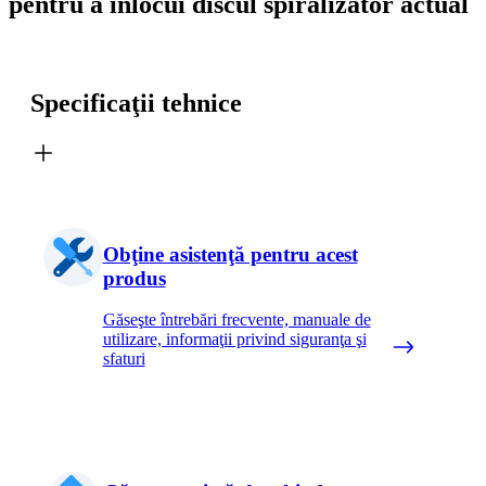
pentru a înlocui discul spiralizator actual
Specificaţii tehnice
Obţine asistenţă pentru acest
produs
Găseşte întrebări frecvente, manuale de
utilizare, informaţii privind siguranţa şi
sfaturi