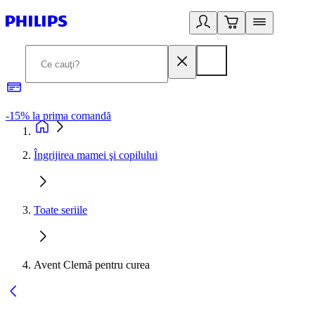
-15% la prima comandă
L
Îngrijirea mamei şi copilului
Toate seriile
Avent Clemă pentru curea