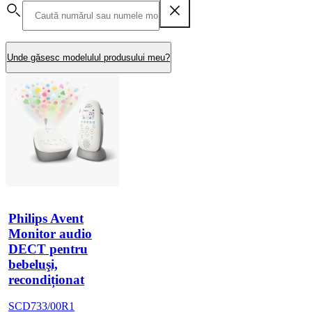
Unde găsesc modelulul produsului meu?
Philips Avent
Monitor audio
DECT pentru
bebeluşi,
recondiționat
SCD733/00R1