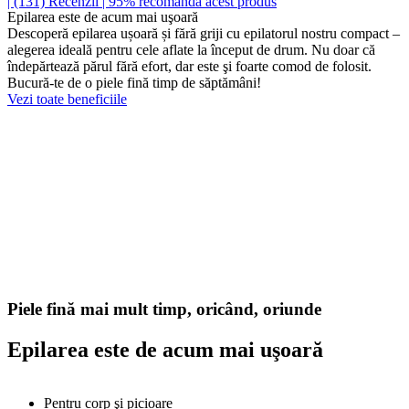
| (131)
Recenzii
| 95% recomandă acest produs
Epilarea este de acum mai uşoară
Descoperă epilarea ușoară și fără griji cu epilatorul nostru compact –
alegerea ideală pentru cele aflate la început de drum. Nu doar că
îndepărtează părul fără efort, dar este şi foarte comod de folosit.
Bucură-te de o piele fină timp de săptămâni!
Vezi toate beneficiile
Piele fină mai mult timp, oricând, oriunde
Epilarea este de acum mai uşoară
Pentru corp şi picioare