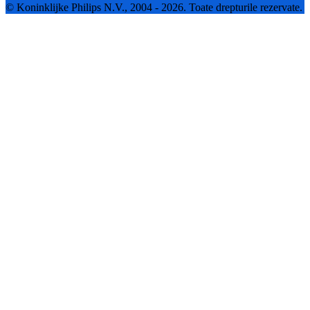
© Koninklijke Philips N.V., 2004 - 2026. Toate drepturile rezervate.