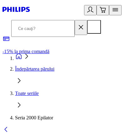
-15% la prima comandă
L
Îndepărtarea părului
Toate seriile
Seria 2000 Epilator