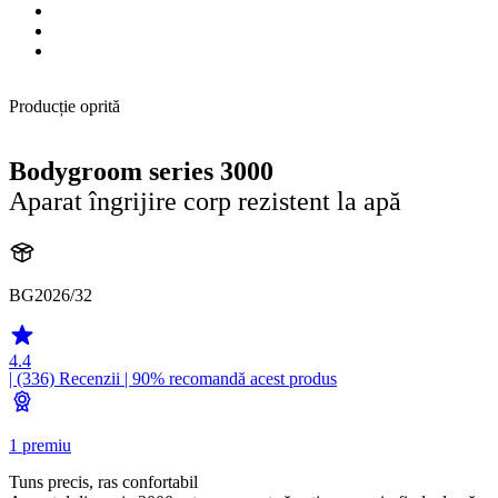
Producție oprită
Bodygroom series 3000
Aparat îngrijire corp rezistent la apă
BG2026/32
4.4
| (336)
Recenzii
| 90% recomandă acest produs
1 premiu
Tuns precis, ras confortabil