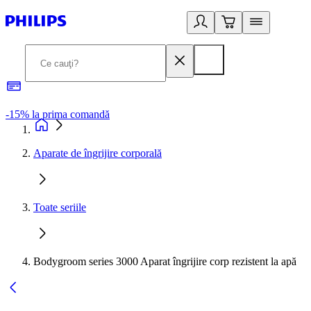
-15% la prima comandă
L
Aparate de îngrijire corporală
Toate seriile
Bodygroom series 3000 Aparat îngrijire corp rezistent la apă