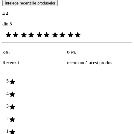
Opiniile clienţilor oferite sub formă de evaluări ale produselor şi evalu
Înţelege recenziile produselor
4.4
din 5
336
90
%
Recenzii
recomandă acest produs
5
4
3
2
1