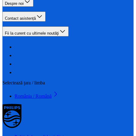
Despre noi
Contact asistență
Fii la curent cu ultimele noutăţi
Selectează țara / limba
România / Română