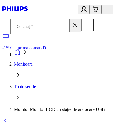
-15% la prima comandă
L
Monitoare
Toate seriile
Monitor Monitor LCD cu staţie de andocare USB