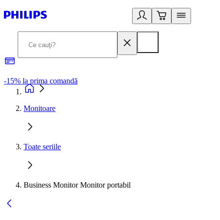
-15% la prima comandă
L
Monitoare
Toate seriile
Business Monitor Monitor portabil