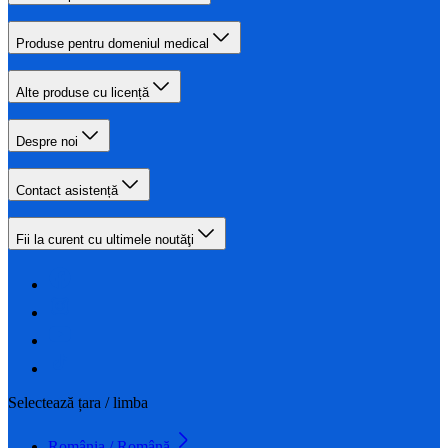
Produse pentru domeniul medical
Alte produse cu licență
Despre noi
Contact asistență
Fii la curent cu ultimele noutăţi
Selectează țara / limba
România / Română