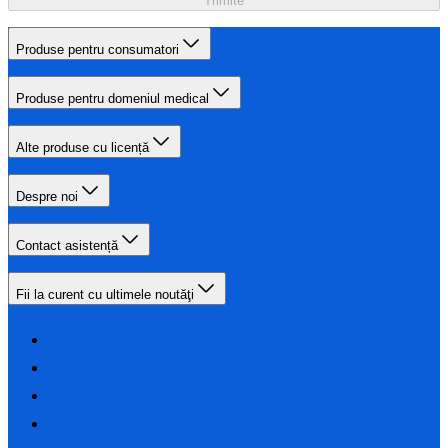
Trimite
Produse pentru consumatori
Produse pentru domeniul medical
Alte produse cu licență
Despre noi
Contact asistență
Fii la curent cu ultimele noutăţi