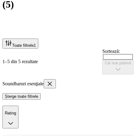
(
5
)
Toate filtrele
1
Sortează:
1–5 din 5 rezultate
Cel mai potrivit
Soundbaruri esenţiale
Șterge toate filtrele
Rating