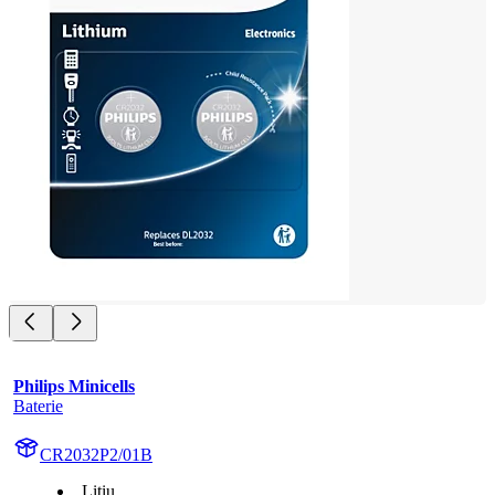
Philips Minicells
Baterie
CR2032P2/01B
Litiu