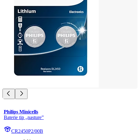
Philips Minicells
Baterie tip „nasture”
CR2450P2/00B