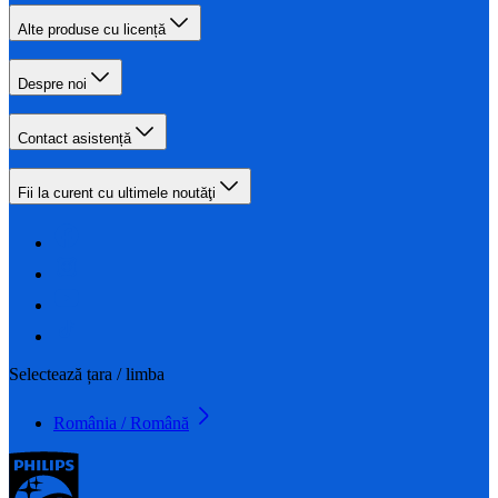
Alte produse cu licență
Despre noi
Contact asistență
Fii la curent cu ultimele noutăţi
Selectează țara / limba
România / Română