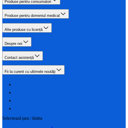
Produse pentru consumatori
Produse pentru domeniul medical
Alte produse cu licență
Despre noi
Contact asistență
Fii la curent cu ultimele noutăţi
Selectează țara / limba