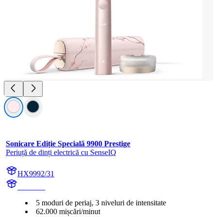
Sonicare Ediție Specială 9900 Prestige
Periuță de dinți electrică cu SenseIQ
HX9992/31
HX999P
5 moduri de periaj, 3 niveluri de intensitate
62.000 mișcări/minut