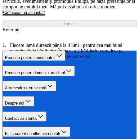
serviciile, evenimentele și promoțiile Philips, pe baza preferințelor și
comportamentului meu. Mă pot dezabona în orice moment.
Ce înseamnă aceasta?
Trimite
Referințe
Fiecare lamă durează până la 4 luni - pentru cea mai bună
experienţă de bărbierire. În baza a 2 bărbieriri complete pe
săptămână. Rezultatele efective pot varia.
Produse pentru consumatori
Produse pentru domeniul medical
Alte produse cu licență
Despre noi
Contact asistență
Fii la curent cu ultimele noutăţi