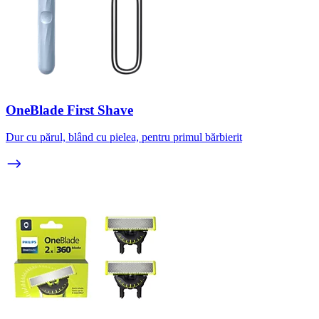
OneBlade First Shave
Dur cu părul, blând cu pielea, pentru primul bărbierit