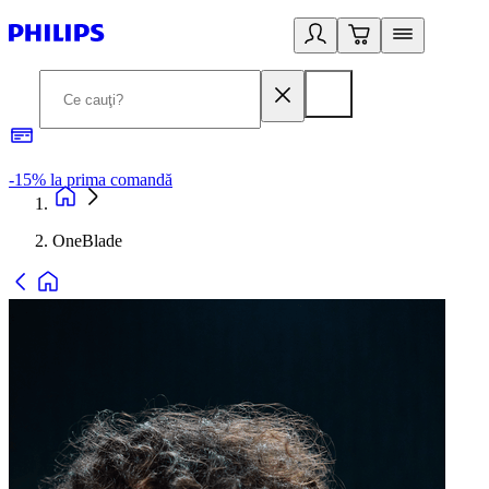
-15% la prima comandă
OneBlade