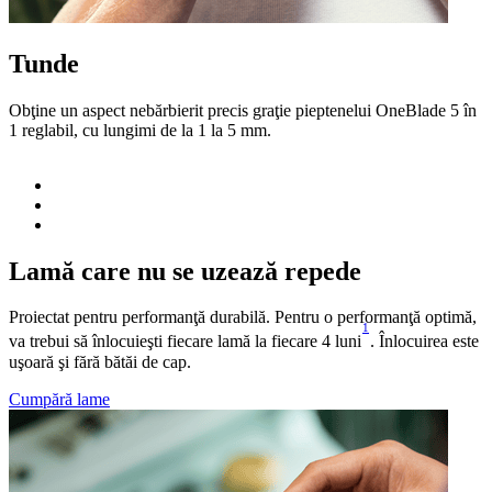
Tunde
Obţine un aspect nebărbierit precis graţie pieptenelui OneBlade 5 în
O
1 reglabil, cu lungimi de la 1 la 5 mm.
p
Lamă care nu se uzează repede
Proiectat pentru performanţă durabilă. Pentru o performanţă optimă,
1
va trebui să înlocuieşti fiecare lamă la fiecare 4 luni
. Înlocuirea este
uşoară şi fără bătăi de cap.
Cumpără lame