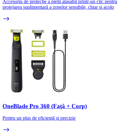
Accesoriu de protecţie a pielii ataşabil printr-un clic pentru
protejarea suplimentară a zonelor sensibile, chiar şi acolo
OneBlade Pro 360 (Faţă + Corp)
Pentru un plus de eficienţă şi precizie