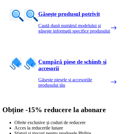
Găseşte produsul potrivit
Caută după numărul modelului şi
găseşte informaţii specifice produsului
Cumpără piese de schimb şi
accesorii
Găseşte piesele şi accesoriile
produsului tău
Obține -15% reducere la abonare
Oferte exclusive și coduri de reducere
Acces la reducerile lunare
Sfaturi și trucuri pentru produsele Philips