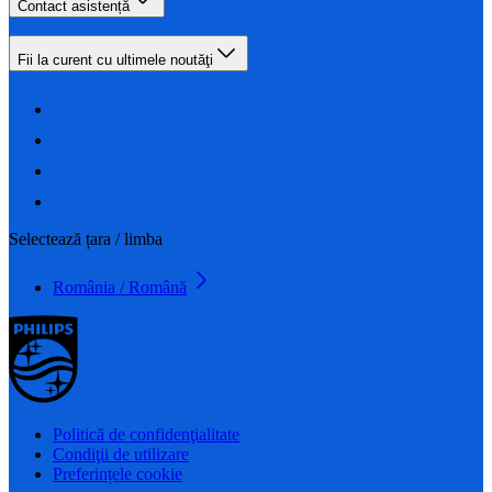
Contact asistență
Fii la curent cu ultimele noutăţi
Selectează țara / limba
România / Română
Politică de confidenţialitate
Condiţii de utilizare
Preferințele cookie