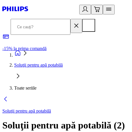
-15% la prima comandă
L
Soluţii pentru apă potabilă
Toate seriile
Soluţii pentru apă potabilă
Soluţii pentru apă potabilă
(
2
)