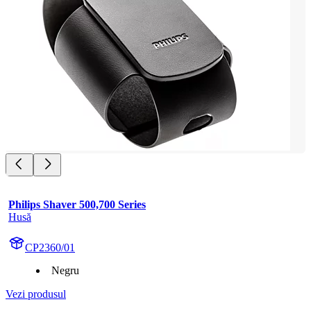
Philips Shaver 500,700 Series
Husă
CP2360/01
Negru
Vezi produsul