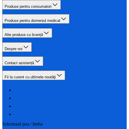
Produse pentru consumatori
Produse pentru domeniul medical
Alte produse cu licență
Despre noi
Contact asistență
Fii la curent cu ultimele noutăţi
Selectează țara / limba