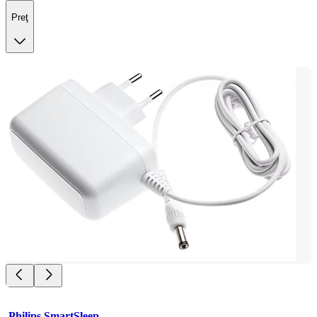
Preţ
Philips SmartSleep