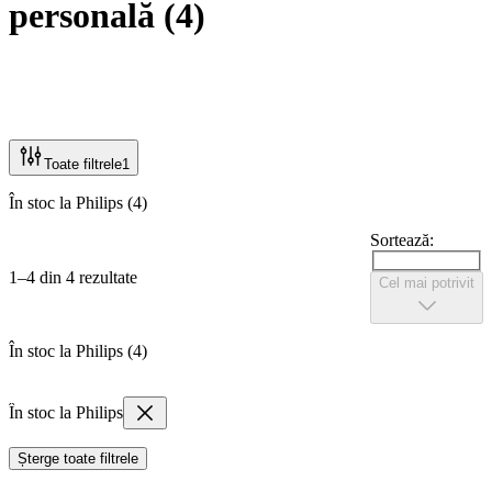
personală
(
4
)
Toate filtrele
1
În stoc la Philips (4)
Sortează:
1–4 din 4 rezultate
Cel mai potrivit
În stoc la Philips (4)
În stoc la Philips
Șterge toate filtrele