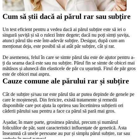
Cum să știi dacă ai părul rar sau subțire
Un test eficient pentru a vedea dacă ai părul subțire este să iei o 
singură șuviță și să o rulezi între degete; dacă nu poți simți șuvița, 
atunci părul tău este într-adevăr subțire. Desigur, după cum am 
menționat deja, este posibil să ai atât păr subțire, cât și rar. 
De asemenea, felul în care se simte părul tău este de ajutor pentru a-
ți da seama dacă este sau nu subțire. Părul fin se simte de obicei mai 
mătăsos și alunecă din elasticele de păr cu ușurință. Firul de păr gros 
este de obicei mai aspru.
Cauze comune ale părului rar și subțire
Cât de subțire și/sau rar este părul tău ar putea depinde de genele pe 
care le moștenești. Din fericire, există tratamente și remedii 
disponibile care pot ajuta la oprirea sau încetinirea subțierii ori 
căderii părului sau pentru a face ca părul să pară mai gros. 
Așadar, în mare parte, grosimea părului, precum și numărul 
foliculilor de păr, sunt caracteristici influențate de genetică. Asta 
înseamnă că unele persoane au pur și simplu părul subțire, rar sau 
ambele în mod natural. 