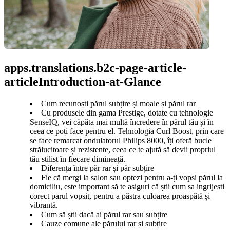
apps.translations.b2c-page-article-
articleIntroduction-at-Glance
Cum recunoști părul subțire și moale și părul rar
Cu produsele din gama Prestige, dotate cu tehnologie
SenseIQ, vei căpăta mai multă încredere în părul tău și în
ceea ce poți face pentru el. Tehnologia Curl Boost, prin care
se face remarcat ondulatorul Philips 8000, îți oferă bucle
strălucitoare și rezistente, ceea ce te ajută să devii propriul
tău stilist în fiecare dimineață.
Diferența între păr rar și păr subțire
Fie că mergi la salon sau optezi pentru a-ți vopsi părul la
domiciliu, este important să te asiguri că știi cum sa ingrijesti
corect parul vopsit, pentru a păstra culoarea proaspătă și
vibrantă.
Cum să știi dacă ai părul rar sau subțire
Cauze comune ale părului rar și subțire