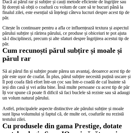
Dacă ai părul rar și subțire și cauți metode eficiente de îngrijire sau 
îți dorești să obții o coafură cu volum de care să te bucuri până la 
finalul zilei, este esențial să înțelegi câteva lucruri despre acest tip de 
păr.
Citește în continuare pentru a afla ce influențează textura și aspectul 
părului subțire și rărirea părului, ce produse și obiceiuri te pot ajuta 
să-l disciplinezi, precum și alte sfaturi despre îngrijirea acestui tip de 
păr.
Cum recunoști părul subțire și moale și 
părul rar
Să ai părul fin și subțire poate părea un avantaj, deoarece acest tip de 
păr este ușor de coafat. În plus, părul subțire necesită puțină uscare și 
îl poți coafa fără efort într-un coc sau într-o coadă de cal înainte să 
ieși din casă și vei arăta bine. Însă multe persoane cu acest tip de păr 
îți vor spune că poate fi dificil să faci buclele să reziste sau să adaugi 
un volum natural părului. 
Astfel, principalele aspecte distinctive ale părului subțire și moale 
sunt lipsa volumului și faptul că, de multe ori, coafurile nu rezistă 
testului zilei. 
Cu produsele din gama Prestige, dotate 