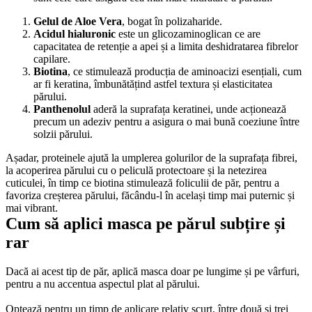
Gelul de Aloe Vera
, bogat în polizaharide. 
Acidul hialuronic
 este un glicozaminoglican ce are 
capacitatea de retenție a apei și a limita deshidratarea fibrelor 
capilare. 
Biotina
, ce stimulează producția de aminoacizi esențiali, cum 
ar fi keratina, îmbunătățind astfel textura și elasticitatea 
părului. 
Panthenolul
 aderă la suprafața keratinei, unde acționează 
precum un adeziv pentru a asigura o mai bună coeziune între 
solzii părului. 
Așadar, proteinele ajută la umplerea golurilor de la suprafața fibrei, 
la acoperirea părului cu o peliculă protectoare și la netezirea 
cuticulei, în timp ce biotina stimulează foliculii de păr, pentru a 
favoriza creșterea părului, făcându-l în același timp mai puternic și 
mai vibrant.
Cum să aplici masca pe părul subțire și 
rar
Dacă ai acest tip de păr, aplică masca doar pe lungime și pe vârfuri, 
pentru a nu accentua aspectul plat al părului. 
Optează pentru un timp de aplicare relativ scurt, între două și trei 