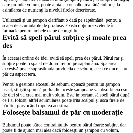
care promite volum, poate ajuta la consolidarea rădăcinilor și la 
asimilarea de nutrienți la nivelul firelor deteriorate.
Utilizează și un șampon clarifiant o dată pe săptămână, pentru a 
scăpa de acumulările de produse. Există opțiuni excelente în 
farmacie pentru ambele etape de îngrijire.
Evită să speli părul subțire și moale prea 
des
În aceeași ordine de idei, evită să speli prea des părul. Părul rar și 
subțire poate fi spălat de două-trei ori pe săptămână. Spălarea 
excesivă poate suprastimula producția de sebum, ceea ce duce la un 
păr cu aspect tern.
Pentru a gestiona excesul de sebum, optează pentru un șampon 
uscat; stiliștii spun că pudra din aceste șampoane va absorbi excesul 
de ulei și va crea mai mult volum. Este important să speli părul după 
ce l-ai folosit, altfel acumularea poate irita scalpul și usca firele de 
păr fin, provocând ruperea acestora.
Folosește balsamul de păr cu moderație
Balsamul poate părea contraintuitiv pentru părul foarte subțire, dar 
poate fi de ajutor, mai ales dacă folosești un șampon cu volum. 