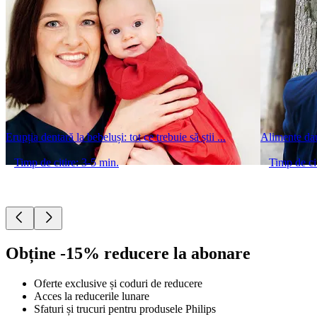
Erupția dentară la bebeluși: tot ce trebuie să știi ...
Alimente dau
Timp de citire: 3-5 min.
Timp de cit
Obține -15% reducere la abonare
Oferte exclusive și coduri de reducere
Acces la reducerile lunare
Sfaturi și trucuri pentru produsele Philips