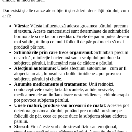
Dar există și alte cauze ale subțierii și scăderii densității părului, cum 
ar fi:
Vârsta
: Vârsta influențează adesea grosimea părului, precum 
și textura. Aceste caracteristici sunt determinate de schimbările 
hormonale și de factorii ereditari. Firele de păr ar putea deveni 
mai subțiri, în timp ce mulți foliculi de păr pot înceta să mai 
producă păr nou. 
Schimbările prin care trece organismul
: Schimbări precum 
o sarcină, o infecție bacteriană sau a scalpului pot duce la 
subțierea părului, influențând rata de cădere a părului. 
Afecțiuni autoimune
: Unele afecțiuni autoimune - cum ar fi 
alopecia areata, lupusul sau bolile tiroidiene - pot provoca 
subțierea părului și chelie. 
Anumite medicamente și tratamente:
 Unii retinoizi, 
contraceptivele orale, beta-blocantele, antidepresivele, 
medicamentele antiinflamatoare nesteroidiene și chimioterapia 
pot provoca subțierea părului. 
Unele coafuri, produse sau accesorii de coafat
: Acestea pot 
deteriora grosimea părului, punând prea multă presiune pe 
foliculii de păr, ceea ce poate duce la subțierea și/sau căderea 
părului. 
Stresul
: Fie că este vorba de stresul fizic sau emoțional, 
stresul cauzează adesea căderea părului. Acest tip de cădere a 