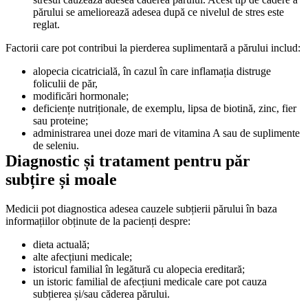
părului se ameliorează adesea după ce nivelul de stres este 
reglat.
Factorii care pot contribui la pierderea suplimentară a părului includ:
alopecia cicatricială, în cazul în care inflamația distruge 
foliculii de păr, 
modificări hormonale;
deficiențe nutriționale, de exemplu, lipsa de biotină, zinc, fier 
sau proteine;
administrarea unei doze mari de vitamina A sau de suplimente 
de seleniu. 
Diagnostic și tratament pentru păr 
subțire și moale
Medicii pot diagnostica adesea cauzele subțierii părului în baza 
informațiilor obținute de la pacienți despre:
dieta actuală; 
alte afecțiuni medicale; 
istoricul familial în legătură cu alopecia ereditară; 
un istoric familial de afecțiuni medicale care pot cauza 
subțierea și/sau căderea părului. 