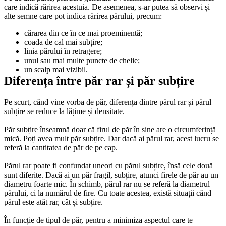
care indică rărirea acestuia. De asemenea, s-ar putea să observi și 
alte semne care pot indica rărirea părului, precum:
cărarea din ce în ce mai proeminentă; 
coada de cal mai subțire;
linia părului în retragere; 
unul sau mai multe puncte de chelie; 
un scalp mai vizibil. 
Diferența între păr rar și păr subțire
Pe scurt, când vine vorba de păr, diferența dintre părul rar și părul 
subțire se reduce la lățime și densitate. 
Păr subțire înseamnă doar că firul de păr în sine are o circumferință 
mică. Poți avea mult păr subțire. Dar dacă ai părul rar, acest lucru se 
referă la cantitatea de păr de pe cap. 
Părul rar poate fi confundat uneori cu părul subțire, însă cele două 
sunt diferite. Dacă ai un păr fragil, subțire, atunci firele de păr au un 
diametru foarte mic. În schimb, părul rar nu se referă la diametrul 
părului, ci la numărul de fire. Cu toate acestea, există situații când 
părul este atât rar, cât și subțire. 
În funcție de tipul de păr, pentru a minimiza aspectul care te 