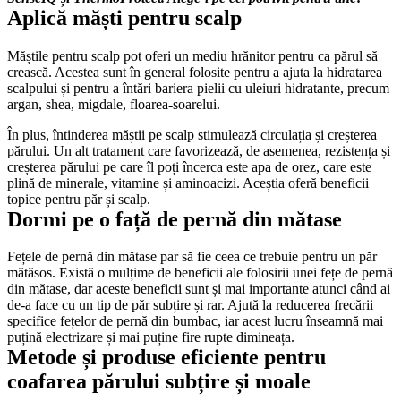
Aplică măști pentru scalp
Măștile pentru scalp pot oferi un mediu hrănitor pentru ca părul să 
crească. Acestea sunt în general folosite pentru a ajuta la hidratarea 
scalpului și pentru a întări bariera pielii cu uleiuri hidratante, precum 
argan, shea, migdale, floarea-soarelui.
În plus, întinderea măștii pe scalp stimulează circulația și creșterea 
părului. Un alt tratament care favorizează, de asemenea, rezistența și 
creșterea părului pe care îl poți încerca este apa de orez, care este 
plină de minerale, vitamine și aminoacizi. Aceștia oferă beneficii 
topice pentru păr și scalp.
Dormi pe o față de pernă din mătase
Fețele de pernă din mătase par să fie ceea ce trebuie pentru un păr 
mătăsos. Există o mulțime de beneficii ale folosirii unei fețe de pernă 
din mătase, dar aceste beneficii sunt și mai importante atunci când ai 
de-a face cu un tip de păr subțire și rar. Ajută la reducerea frecării 
specifice fețelor de pernă din bumbac, iar acest lucru înseamnă mai 
puțină electrizare și mai puține fire rupte dimineața.
Metode și produse eficiente pentru 
coafarea părului subțire și moale