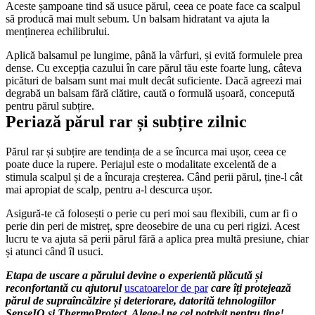
Aceste șampoane tind să usuce părul, ceea ce poate face ca scalpul 
să producă mai mult sebum. Un balsam hidratant va ajuta la 
menținerea echilibrului.
Aplică balsamul pe lungime, până la vârfuri, și evită formulele prea 
dense. Cu excepția cazului în care părul tău este foarte lung, câteva 
picături de balsam sunt mai mult decât suficiente. Dacă agreezi mai 
degrabă un balsam fără clătire, caută o formulă ușoară, concepută 
pentru părul subțire.
Periază părul rar și subțire zilnic
Părul rar și subțire are tendința de a se încurca mai ușor, ceea ce 
poate duce la rupere. Periajul este o modalitate excelentă de a 
stimula scalpul și de a încuraja creșterea. Când perii părul, ține-l cât 
mai apropiat de scalp, pentru a-l descurca ușor.
Asigură-te că folosești o perie cu peri moi sau flexibili, cum ar fi o 
perie din peri de mistreț, spre deosebire de una cu peri rigizi. Acest 
lucru te va ajuta să perii părul fără a aplica prea multă presiune, chiar 
și atunci când îl usuci.
Etapa de uscare a părului devine o experientă plăcută și 
reconfortantă cu ajutorul 
uscatoarelor de par
 care îți protejează 
părul de supraîncălzire și deteriorare, datorită tehnologiilor 
SenseIQ și ThermoProtect. Alege-l pe cel potrivit pentru tine!