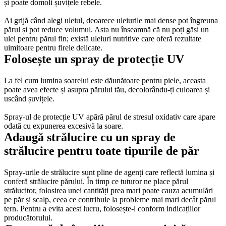
și poate domoli șuvițele rebele. 
Ai grijă când alegi uleiul, deoarece uleiurile mai dense pot îngreuna 
părul și pot reduce volumul. Asta nu înseamnă că nu poți găsi un 
ulei pentru părul fin; există uleiuri nutritive care oferă rezultate 
uimitoare pentru firele delicate.
Folosește un spray de protecție UV
La fel cum lumina soarelui este dăunătoare pentru piele, aceasta 
poate avea efecte și asupra părului tău, decolorându-ți culoarea și 
uscând șuvițele. 
Spray-ul de protecție UV apără părul de stresul oxidativ care apare 
odată cu expunerea excesivă la soare.
Adaugă strălucire cu un spray de 
strălucire pentru toate tipurile de păr
Spray-urile de strălucire sunt pline de agenți care reflectă lumina și 
conferă strălucire părului. În timp ce tuturor ne place părul 
strălucitor, folosirea unei cantități prea mari poate cauza acumulări 
pe păr și scalp, ceea ce contribuie la probleme mai mari decât părul 
tern. Pentru a evita acest lucru, folosește-l conform indicațiilor 
producătorului.