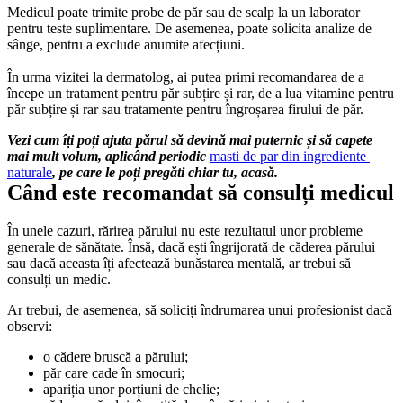
Medicul poate trimite probe de păr sau de scalp la un laborator 
pentru teste suplimentare. De asemenea, poate solicita analize de 
sânge, pentru a exclude anumite afecțiuni. 
În urma vizitei la dermatolog, ai putea primi recomandarea de a 
începe un tratament pentru păr subțire și rar, de a lua vitamine pentru 
păr subțire și rar sau tratamente pentru îngroșarea firului de păr.
Vezi cum îți poți ajuta părul să devină mai puternic și să capete 
mai mult volum, aplicând periodic 
masti de par din ingrediente 
naturale
, pe care le poți pregăti chiar tu, acasă.
Când este recomandat să consulți medicul
În unele cazuri, rărirea părului nu este rezultatul unor probleme 
generale de sănătate. Însă, dacă ești îngrijorată de căderea părului 
sau dacă aceasta îți afectează bunăstarea mentală, ar trebui să 
consulți un medic.
Ar trebui, de asemenea, să soliciți îndrumarea unui profesionist dacă 
observi:
o cădere bruscă a părului; 
păr care cade în smocuri; 
apariția unor porțiuni de chelie; 