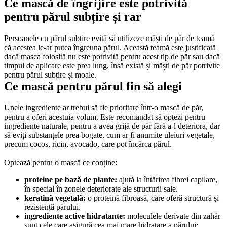
Ce mască de îngrijire este potrivită 
pentru părul subțire și rar
Persoanele cu părul subțire evită să utilizeze măști de păr de teamă 
că acestea le-ar putea îngreuna părul. Această teamă este justificată 
dacă masca folosită nu este potrivită pentru acest tip de păr sau dacă 
timpul de aplicare este prea lung, însă există și măști de păr potrivite 
pentru părul subțire și moale.
Ce mască pentru părul fin să alegi
Unele ingrediente ar trebui să fie prioritare într-o mască de păr, 
pentru a oferi acestuia volum. Este recomandat să optezi pentru 
ingrediente naturale, pentru a avea grijă de păr fără a-l deteriora, dar 
să eviți substanțele prea bogate, cum ar fi anumite uleiuri vegetale, 
precum cocos, ricin, avocado, care pot încărca părul. 
Optează pentru o mască ce conține:
proteine pe bază de plante:
 ajută la întărirea fibrei capilare, 
în special în zonele deteriorate ale structurii sale. 
keratină vegetală:
 o proteină fibroasă, care oferă structură și 
rezistență părului. 
ingrediente active hidratante:
 moleculele derivate din zahăr 
sunt cele care asigură cea mai mare hidratare a părului: 