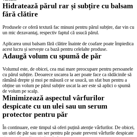
Hidratează părul rar și subțire cu balsam 
fără clătire
Produsele ce oferă textură fac minuni pentru părul subțire, dar vin cu 
un mic dezavantaj, respectiv faptul că usucă părul. 
Aplicarea unui balsam fără clătire înainte de coafare poate împiedica 
acest lucru și servește ca bază pentru celelalte produse.
Adaugă volum cu spumă de păr
Volumul este, de obicei, cea mai mare preocupare pentru persoanele 
cu părul subțire. Deoarece uscarea la aer poate face ca rădăcinile să 
rămână drepte și moi pe măsură ce se usucă, un sfat bun pentru a 
obține un volum pe părul subțire uscat la aer este să aplici o spumă 
de volum pe scalp.
Minimizează aspectul vârfurilor 
despicate cu un ulei sau un serum 
protector pentru păr
În continuare, este timpul să oferi puțină atenție vârfurilor. De obicei, 
un ulei de păr sau un ser pentru păr poate preveni vârfurile despicate 