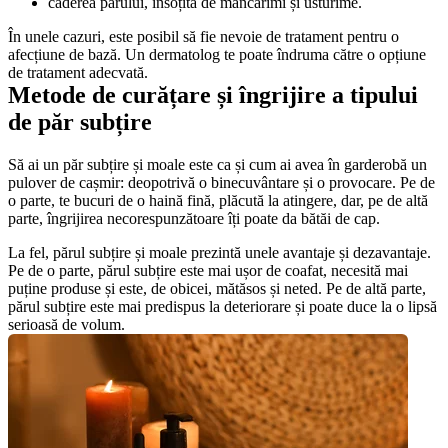
căderea părului, însoțită de mâncărimi și usturime. 
În unele cazuri, este posibil să fie nevoie de tratament pentru o 
afecțiune de bază. Un dermatolog te poate îndruma către o opțiune 
de tratament adecvată.
Metode de curățare și îngrijire a tipului 
de păr subțire
Să ai un păr subțire și moale este ca și cum ai avea în garderobă un 
pulover de cașmir: deopotrivă o binecuvântare și o provocare. Pe de 
o parte, te bucuri de o haină fină, plăcută la atingere, dar, pe de altă 
parte, îngrijirea necorespunzătoare îți poate da bătăi de cap.
La fel, părul subțire și moale prezintă unele avantaje și dezavantaje. 
Pe de o parte, părul subțire este mai ușor de coafat, necesită mai 
puține produse și este, de obicei, mătăsos și neted. Pe de altă parte, 
părul subțire este mai predispus la deteriorare și poate duce la o lipsă 
serioasă de volum.