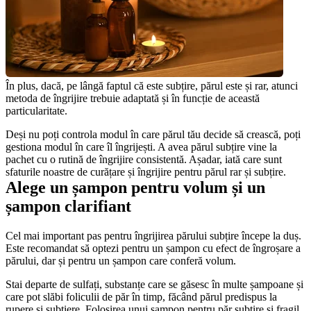
În plus, dacă, pe lângă faptul că este subțire, părul este și rar, atunci 
metoda de îngrijire trebuie adaptată și în funcție de această 
particularitate.
Deși nu poți controla modul în care părul tău decide să crească, poți 
gestiona modul în care îl îngrijești. A avea părul subțire vine la 
pachet cu o rutină de îngrijire consistentă. Așadar, iată care sunt 
sfaturile noastre de curățare și îngrijire pentru părul rar și subțire.
Alege un șampon pentru volum și un 
șampon clarifiant
Cel mai important pas pentru îngrijirea părului subțire începe la duș. 
Este recomandat să optezi pentru un șampon cu efect de îngroșare a 
părului, dar și pentru un șampon care conferă volum.
Stai departe de sulfați, substanțe care se găsesc în multe șampoane și 
care pot slăbi foliculii de păr în timp, făcând părul predispus la 
rupere și subțiere. Folosirea unui șampon pentru păr subțire și fragil, 