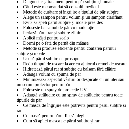
Diagnostic și tratament pentru păr subțire și moale
Când este recomandat să consulți medicul
Metode de curățare și îngrijire a tipului de păr subțire
Alege un șampon pentru volum și un șampon clarifiant
Evită să speli părul subțire și moale prea des
Folosește balsamul de păr cu moderație
Periază părul rar și subțire zilnic
Aplică măști pentru scalp
Dormi pe o față de pernă din mătase
Metode și produse eficiente pentru coafarea părului
subțire și moale
Usucă părul subțire cu prosopul
Redu timpul de uscare la aer cu ajutorul cremei de uscare
Hidratează părul rar și subțire cu balsam fără clătire
Adaugă volum cu spumă de păr
Minimizează aspectul vârfurilor despicate cu un ulei sau
un serum protector pentru păr
Folosește un spray de protecție UV
Adaugă strălucire cu un spray de strălucire pentru toate
tipurile de păr
Ce mască de îngrijire este potrivită pentru părul subțire și
rar
Ce mască pentru părul fin să alegi
Cum să aplici masca pe părul subțire și rar