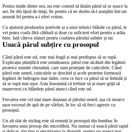
Pentru multe dintre noi, nu este comod să lăsăm părul să se usuce la 
aer, fie din lipsă de timp, fie pentru că ne dorim să-l aranjăm într-un 
anumit fel pentru a-i oferi volum. 
Cu ajutorul produselor potrivite și a unor tehnici blânde cu părul, te 
vei putea coafa fără căldură și doar cu suficient efort pentru a arăta 
bine. Iată câteva sfaturi pentru coafarea părului subțire și rar.
Usucă părul subțire cu prosopul
Când părul este ud, este mai fragil și mai predispus să se rupă. 
Explicația științifică este următoarea: părul este alcătuit din legături 
proteice numite cheratină, care sunt protejate de cuticulele. Când 
părul este umed, cuticulele se deschid și acele proteine formează 
legături de hidrogen mai slabe, ceea ce face ca părul să se întindă și 
să se rupă mai ușor. Asta înseamnă că trebuie să ai mare grijă să 
manevrezi cu blândețe părul atunci când este ud. 
Frecarea este cel mai mare dușman al părului umed, așa că stoarce 
ușor excesul de apă de pe vârfuri, în loc să să freci agresiv cu 
prosopul. 
Un alt sfat de styling este să renunți la prosopul din bumbac în 
favoarea unui prosop din microfibră. Nu numai că usucă părul rapid 
și delicat, dar ține și electrizarea la distanță, pentru un aspect mai 