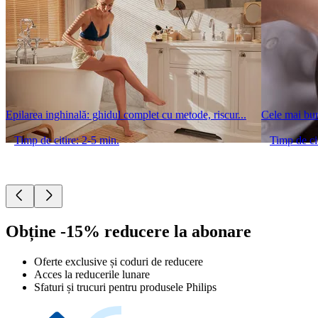
Epilarea inghinală: ghidul complet cu metode, riscur...
Cele mai bun
Timp de citire: 2-5 min.
Timp de cit
Obține -15% reducere la abonare
Oferte exclusive și coduri de reducere
Acces la reducerile lunare
Sfaturi și trucuri pentru produsele Philips