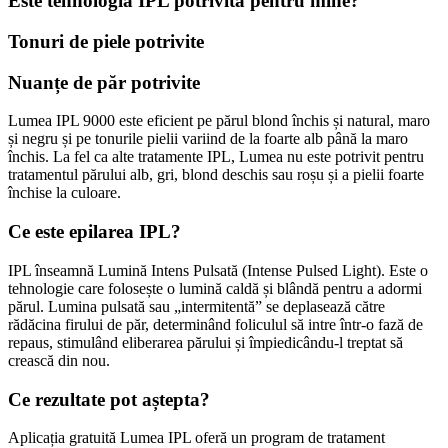
Este tehnologia IPL potrivită pentru mine?
Tonuri de piele potrivite
Nuanțe de păr potrivite
Lumea IPL 9000 este eficient pe părul blond închis și natural, maro 
și negru și pe tonurile pielii variind de la foarte alb până la maro 
închis. La fel ca alte tratamente IPL, Lumea nu este potrivit pentru 
tratamentul părului alb, gri, blond deschis sau roșu și a pielii foarte 
închise la culoare.
Ce este epilarea IPL?
IPL înseamnă Lumină Intens Pulsată (Intense Pulsed Light). Este o 
tehnologie care folosește o lumină caldă și blândă pentru a adormi 
părul. Lumina pulsată sau „intermitentă” se deplasează către 
rădăcina firului de păr, determinând foliculul să intre într-o fază de 
repaus, stimulând eliberarea părului și împiedicându-l treptat să 
crească din nou.
Ce rezultate pot aștepta?
Aplicația gratuită Lumea IPL oferă un program de tratament 