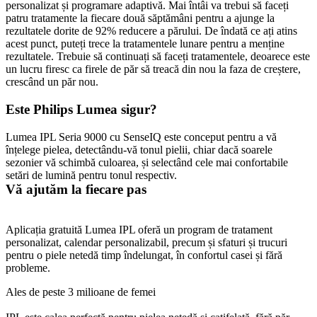
personalizat și programare adaptivă. Mai întâi va trebui să faceți 
patru tratamente la fiecare două săptămâni pentru a ajunge la 
rezultatele dorite de 92% reducere a părului. De îndată ce ați atins 
acest punct, puteți trece la tratamentele lunare pentru a menține 
rezultatele. Trebuie să continuați să faceți tratamentele, deoarece este 
un lucru firesc ca firele de păr să treacă din nou la faza de creștere, 
crescând un păr nou.
Este Philips Lumea sigur?
Lumea IPL Seria 9000 cu SenseIQ este conceput pentru a vă 
înțelege pielea, detectându-vă tonul pielii, chiar dacă soarele 
sezonier vă schimbă culoarea, și selectând cele mai confortabile 
setări de lumină pentru tonul respectiv.
Vă ajutăm la fiecare pas
Aplicația gratuită Lumea IPL oferă un program de tratament 
personalizat, calendar personalizabil, precum și sfaturi și trucuri 
pentru o piele netedă timp îndelungat, în confortul casei și fără 
probleme.
Ales de peste 3 milioane de femei