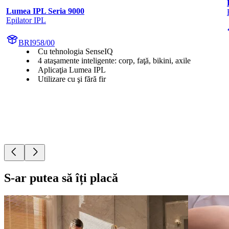
Lumea IPL Seria 9000
Epilator IPL
BRI958/00
Cu tehnologia SenseIQ
4 ataşamente inteligente: corp, faţă, bikini, axile
Aplicaţia Lumea IPL
Utilizare cu şi fără fir
S-ar putea să îți placă