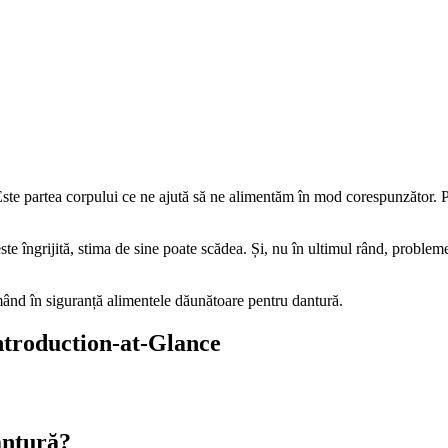
ste partea corpului ce ne ajută să ne alimentăm în mod corespunzător. Pr
te îngrijită, stima de sine poate scădea. Și, nu în ultimul rând, probleme
umând în siguranță alimentele dăunătoare pentru dantură.
Introduction-at-Glance
antură?