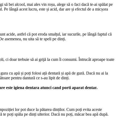
i să bei alcool, mai ales vin roșu, alege să o faci dacă te-ai spălat pe 
. Pe lângă acest lucru, este și acid, dar are și efectul de a micșora 
 acide, astfel că pot eroda smalțul, iar sucurile, pe lângă faptul că 
De asemenea, nu uita să te speli pe dinți.
, ci doar trebuie să ai grijă la cum îi consumi. Întrucât aproape toate 
i gura cu apă și poți folosi ață dentară și apă de gură. Dacă nu ai la 
oare pentru dantură ce s-au lipit de dinți.
care este igiena dentara atunci cand porti aparat dentar.
oziției lor pot duce la pătarea dinților. Cum poți evita aceste 
 că te poți spăla pe dinți ulterior. Dacă nu poți, măcar bea apă după.