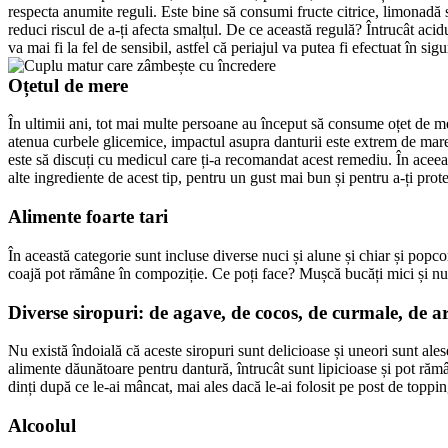
respecta anumite reguli. Este bine să consumi fructe citrice, limonadă s
reduci riscul de a-ți afecta smalțul. De ce această regulă? Întrucât acid
va mai fi la fel de sensibil, astfel că periajul va putea fi efectuat în s
Oțetul de mere
În ultimii ani, tot mai multe persoane au început să consume oțet de me
atenua curbele glicemice, impactul asupra danturii este extrem de mare. 
este să discuți cu medicul care ți-a recomandat acest remediu. În aceeași 
alte ingrediente de acest tip, pentru un gust mai bun și pentru a-ți protej
Alimente foarte tari
În această categorie sunt incluse diverse nuci și alune și chiar și popc
coajă pot rămâne în compoziție. Ce poți face? Mușcă bucăți mici și nu 
Diverse siropuri: de agave, de cocos, de curmale, de ar
Nu există îndoială că aceste siropuri sunt delicioase și uneori sunt ales
alimente dăunătoare pentru dantură, întrucât sunt lipicioase și pot rămân
dinți după ce le-ai mâncat, mai ales dacă le-ai folosit pe post de topping
Alcoolul