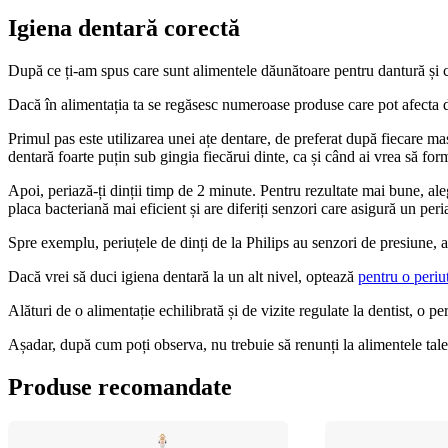
Igiena dentară corectă
După ce ți-am spus care sunt alimentele dăunătoare pentru dantură și cu
Dacă în alimentația ta se regăsesc numeroase produse care pot afecta da
Primul pas este utilizarea unei ațe dentare, de preferat după fiecare m
dentară foarte puțin sub gingia fiecărui dinte, ca și când ai vrea să form
Apoi, periază-ți dinții timp de 2 minute. Pentru rezultate mai bune, alege
placa bacteriană mai eficient și are diferiți senzori care asigură un peri
Spre exemplu, periuțele de dinți de la Philips au senzori de presiune, ast
Dacă vrei să duci igiena dentară la un alt nivel, optează 
pentru o periut
Alături de o alimentație echilibrată și de vizite regulate la dentist, o peri
Așadar, după cum poți observa, nu trebuie să renunți la alimentele tale
Produse recomandate