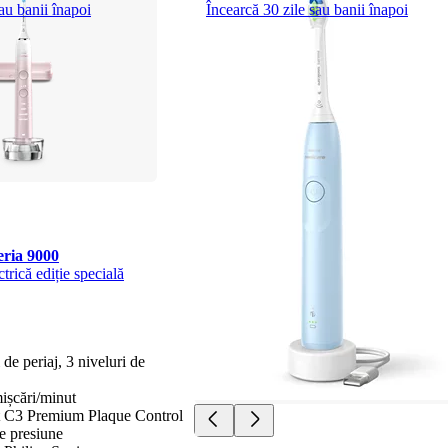
au banii înapoi
Încearcă 30 zile sau banii înapoi
ria 9000
ctrică ediție specială
de periaj, 3 niveluri de
ișcări/minut
 C3 Premium Plaque Control
e presiune