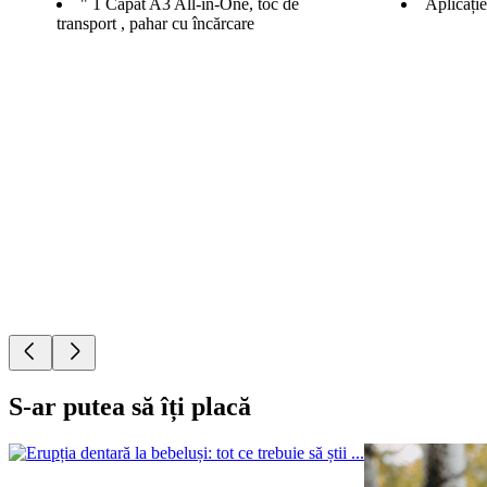
" 1 Capăt A3 All-in-One, toc de
Aplicație
transport , pahar cu încărcare
S-ar putea să îți placă