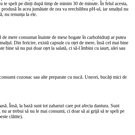
u te speli pe dinți după timp de minim 30 de minute. În felul acesta, 
a produsă în acea jumătate de ora va reechilibra pH-ul, iar smalțul nu 
ă, nu renunța la ele.
tul de mere consumat înainte de mese bogate în carbohidrați ar putea 
alțul. Din fericire, există capsule cu oțet de mere, însă cel mai bine 
 bine să nu pui doar oțet la salată, ci să-l îmbini cu iaurt, ulei sau 
nd consumi cozonac sau alte preparate cu nucă. Uneori, bucăți mici de 
să. Însă, la bază sunt tot zaharuri care pot afecta dantura. Sunt 
nu ar trebui să nu le mai consumi, ci doar să ai grijă să te speli pe 
ste clătite).