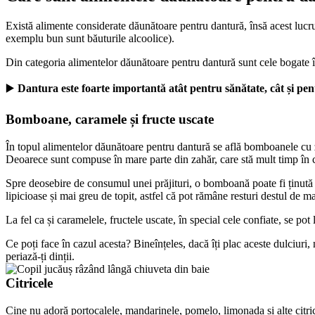
Există alimente considerate dăunătoare pentru dantură, însă acest lucru
exemplu bun sunt băuturile alcoolice).
Din categoria alimentelor dăunătoare pentru dantură sunt cele bogate în 
▶️
 Dantura este foarte importantă atât pentru sănătate, cât și pen
Bomboane, caramele și fructe uscate
În topul alimentelor dăunătoare pentru dantură se află bomboanele cu za
Deoarece sunt compuse în mare parte din zahăr, care stă mult timp în c
Spre deosebire de consumul unei prăjituri, o bomboană poate fi ținută în
lipicioase și mai greu de topit, astfel că pot rămâne resturi destul de mar
La fel ca și caramelele, fructele uscate, în special cele confiate, se pot l
Ce poți face în cazul acesta? Bineînțeles, dacă îți plac aceste dulciuri,
periază-ți dinții.
Citricele
Cine nu adoră portocalele, mandarinele, pomelo, limonada și alte citric