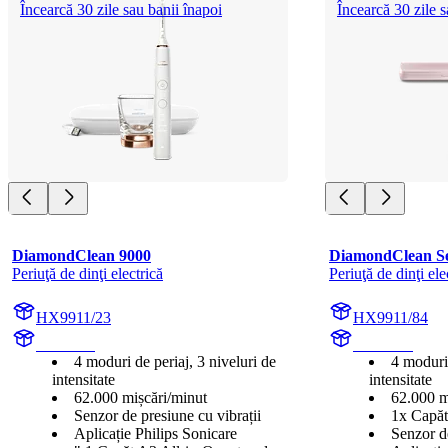
Încearcă 30 zile sau banii înapoi
Încearcă 30 zile s
DiamondClean 9000
DiamondClean Se
Periuţă de dinţi electrică
Periuţă de dinţi ele
HX9911/23
HX9911/84
HX991R
HX991K
4 moduri de periaj, 3 niveluri de
4 moduri 
intensitate
intensitate
62.000 mișcări/minut
62.000 m
Senzor de presiune cu vibrații
1x Capăt
Aplicație Philips Sonicare
Senzor d