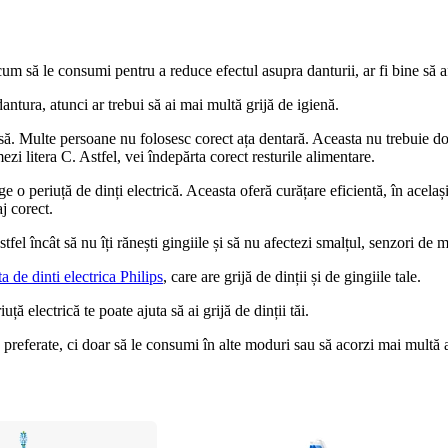
m să le consumi pentru a reduce efectul asupra danturii, ar fi bine să af
ntura, atunci ar trebui să ai mai multă grijă de igienă.
asă. Multe persoane nu folosesc corect ața dentară. Aceasta nu trebuie doa
ezi litera C. Astfel, vei îndepărta corect resturile alimentare.
 o periuță de dinți electrică. Aceasta oferă curățare eficientă, în același t
aj corect.
fel încât să nu îți rănești gingiile și să nu afectezi smalțul, senzori de m
a de dinti electrica Philips
, care are grijă de dinții și de gingiile tale.
uță electrică te poate ajuta să ai grijă de dinții tăi.
 preferate, ci doar să le consumi în alte moduri sau să acorzi mai multă 