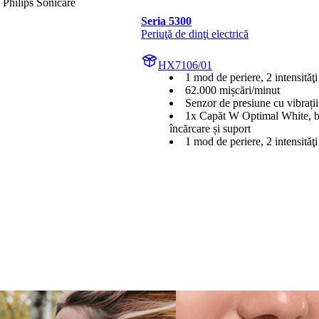
 Philips Sonicare
Seria 5300
Periuţă de dinţi electrică
HX7106/01
1 mod de periere, 2 intensităţi
62.000 mișcări/minut
Senzor de presiune cu vibrații
1x Capăt W Optimal White, b
încărcare și suport
1 mod de periere, 2 intensităţi