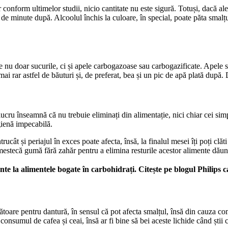
conform ultimelor studii, nicio cantitate nu este sigură. Totuși, dacă aleg
30 de minute după. Alcoolul închis la culoare, în special, poate păta smalțul
nu doar sucurile, ci și apele carbogazoase sau carbogazificate. Apele sunt
i rar astfel de băuturi și, de preferat, bea și un pic de apă plată după. 
cru înseamnă că nu trebuie eliminați din alimentație, nici chiar cei simpli
gienă impecabilă.
ucât și periajul în exces poate afecta, însă, la finalul mesei îți poți clăt
estecă gumă fără zahăr pentru a elimina resturile acestor alimente dăunăt
nte la alimentele bogate în carbohidrați. Citește pe blogul Philips 
toare pentru dantură, în sensul că pot afecta smalțul, însă din cauza comp
 consumul de cafea și ceai, însă ar fi bine să bei aceste lichide când știi