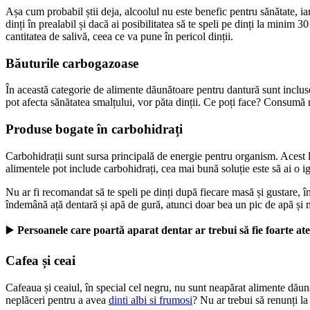
Așa cum probabil știi deja, alcoolul nu este benefic pentru sănătate, iar 
dinți în prealabil și dacă ai posibilitatea să te speli pe dinți la minim 
cantitatea de salivă, ceea ce va pune în pericol dinții.
Băuturile carbogazoase
În această categorie de alimente dăunătoare pentru dantură sunt incluse 
pot afecta sănătatea smalțului, vor păta dinții. Ce poți face? Consumă ma
Produse bogate în carbohidrați
Carbohidrații sunt sursa principală de energie pentru organism. Acest lu
alimentele pot include carbohidrați, cea mai bună soluție este să ai o i
Nu ar fi recomandat să te speli pe dinți după fiecare masă și gustare, într
îndemână ață dentară și apă de gură, atunci doar bea un pic de apă și m
▶️
 Persoanele care poartă aparat dentar ar trebui să fie foarte ate
Cafea și ceai
Cafeaua și ceaiul, în special cel negru, nu sunt neapărat alimente dăună
neplăceri pentru a avea 
dinti albi si frumosi
? Nu ar trebui să renunți la