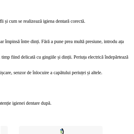
li și cum se realizează igiena dentară corectă.
r împinsă între dinți. Fără a pune prea multă presiune, introdu ața 
imp fiind delicată cu gingiile și dinții. Periuța electrică îndepărtează 
ișcare, senzor de înlocuire a capătului periuței și altele.
atenție igienei dentare după.