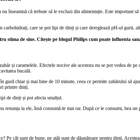
 nu înseamnă că trebuie să le excluzi din alimentație. Este important să 
carbohidrați, care se pot lipi de dinți și care dereglează pH-ul gurii, ali
tru stima de sine. Citește pe blogul Philips cum poate influenta san
hăr și caramelele. Efectele nocive ale acestora nu se pot vedea de pe o 
avitatea bucală.
 gură chiar și mai bine de 10 minute, ceea ce permite zahărului să ajungă
i printre dinți.
ipi de dinți și pot afecta smalțul.
 nu renunța la ele, însă consumă-le mai rar. După ce le consumi, bea un pa
e? Pe cât sunt de bune, pe atât sunt de dăunătoare pentru dinți. Acestea 