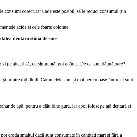
le consumi corect, iar unde este posibil, să le reduci consumul (un 
mentele acide și cele foarte colorate.
atatea dentara stima de sine
zi pe alta, însă, cu siguranță, pot apărea. De ce sunt dăunătoare? 
 printre toți dinții. Caramelele sunt și mai periculoase, întrucât sunt 
har de apă, pentru a clăti bine gura, iar apoi folosește ață dentară și 
pot eroda smalțul dacă sunt consumate în cantități mari și fără a 