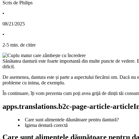
Scris de Philips
•
08/21/2025
•
2
-
5
min. de citire
Sănătatea danturii este foarte importantă din multe puncte de vedere. E
dificil.
De asemenea, dantura este și parte a aspectului fiecărui om. Dacă nu es
probleme cu inima, de exemplu.
În continuare, îți vom prezenta cum poți avea grijă de dinții tăi cons
apps.translations.b2c-page-article-article
Care sunt alimentele dăunătoare pentru dantură?
Igiena dentară corectă
Care sunt alimentele dăunătoare pentru d