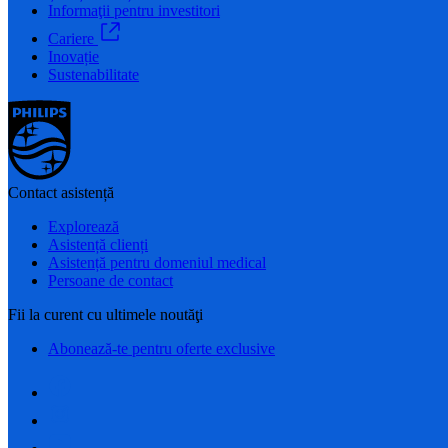
Informaţii pentru investitori
Cariere
Inovație
Sustenabilitate
Contact asistență
Explorează
Asistență clienți
Asistență pentru domeniul medical
Persoane de contact
Fii la curent cu ultimele noutăţi
Abonează-te pentru oferte exclusive