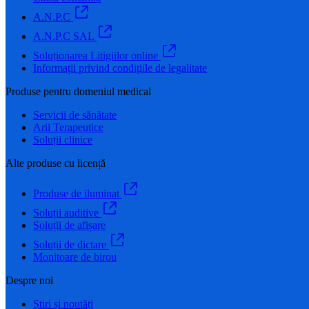
A.N.P.C
A.N.P.C SAL
Soluționarea Litigiilor online
Informații privind condiţiile de legalitate
Produse pentru domeniul medical
Servicii de sănătate
Arii Terapeutice
Soluții clinice
Alte produse cu licență
Produse de iluminat
Soluții auditive
Soluții de afișare
Soluții de dictare
Monitoare de birou
Despre noi
Știri și noutăți