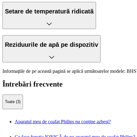
Setare de temperatură ridicată
Reziduurile de apă pe dispozitiv
Informaţiile de pe această pagină se aplică următoarelor modele:
BHS7
Întrebări frecvente
Toate (3)
Aparatul meu de coafat Philips nu conţine azbest?
Ce face funcţia IONICĂ de pe aparatul meu de coafat Philips?