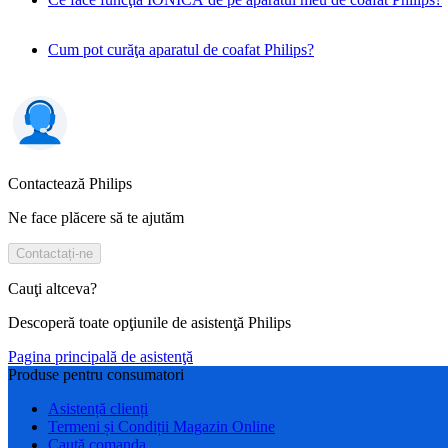
Cum pot curăţa aparatul de coafat Philips?
Contactează Philips
Ne face plăcere să te ajutăm
Contactați-ne
Cauţi altceva?
Descoperă toate opţiunile de asistenţă Philips
Pagina principală de asistenţă
Produse pentru consumatori
Asistență clienți
Termeni și Condiții Magazin Online
Caută comanda