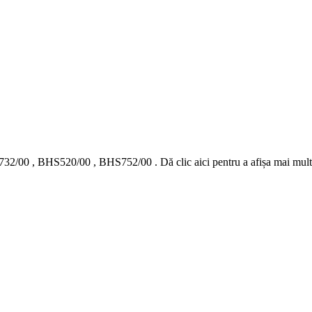
32/00
,
BHS520/00
,
BHS752/00
.
Dă clic aici pentru a afișa mai mu