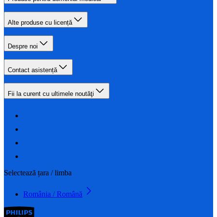
Alte produse cu licență
Despre noi
Contact asistență
Fii la curent cu ultimele noutăţi
Selectează țara / limba
România / Română