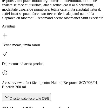
response. Imi place modul ergonomic al biberonului, modul de
spalare se face cu usurinta, atat al tetinei cat si al biberonului,
modalitate usoara de asamblare, tetina care imita alaptatul natural,
astfel incat se poate face usor trecere de la alaptatul natural la
alaptarea cu biberonul.Recomand aceste biberoane! Sunt excelente!
Avantaje
Tetina moale, imita sanul
Da, recomand acest produs
Acest review a fost făcut pentru Natural Response SCY903/01
Biberon 260 ml
Citește toate recenzile (326)