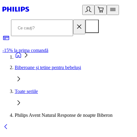
-15% la prima comandă
L
Biberoane şi tetine pentru bebeluşi
Toate seriile
Philips Avent Natural Response de noapte Biberon