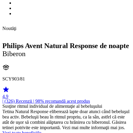
Noutăţi
Philips Avent Natural Response de noapte
Biberon
SCY903/81
4.9
| (326)
Recenzii
| 98% recomandă acest produs
Susţine ritmul individual de alimentaţie al bebeluşului
Tetina Natural Response eliberează lapte doar atunci când bebeluşul
bea activ. Bebeluşii beau în ritmul propriu, ca la sân, astfel că este
atât de uşor să combini alăptarea cu hrănirea cu biberonul. Găsirea
tetinei potrivite este importantă. Vezi mai multe informaţii mai jos.
Vezi toate beneficiile