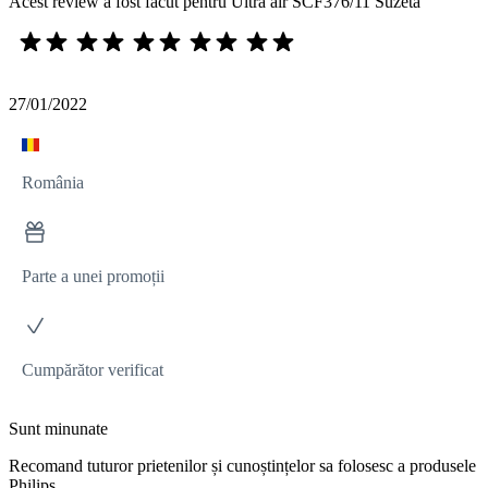
Acest review a fost făcut pentru Ultra air SCF376/11 Suzetă
27/01/2022
România
Parte a unei promoții
Cumpărător verificat
Sunt minunate
Recomand tuturor prietenilor și cunoștințelor sa folosesc a produsele
Philips