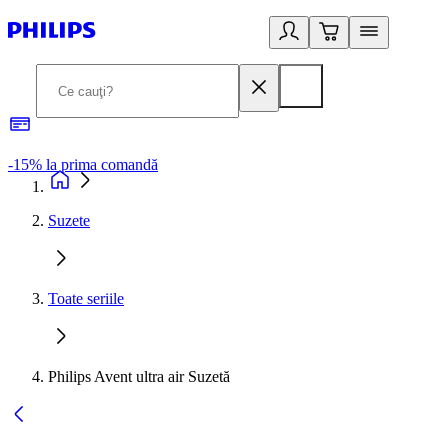
-15% la prima comandă
L
Suzete
Toate seriile
Philips Avent ultra air Suzetă