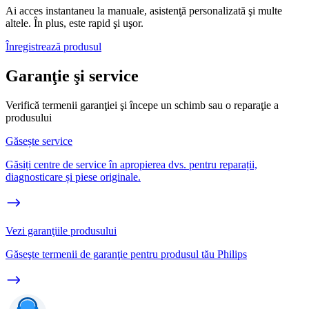
Ai acces instantaneu la manuale, asistenţă personalizată şi multe
altele. În plus, este rapid şi uşor.
Înregistrează produsul
Garanţie şi service
Verifică termenii garanţiei şi începe un schimb sau o reparaţie a
produsului
Găsește service
Găsiți centre de service în apropierea dvs. pentru reparații,
diagnosticare și piese originale.
Vezi garanţiile produsului
Găseşte termenii de garanţie pentru produsul tău Philips