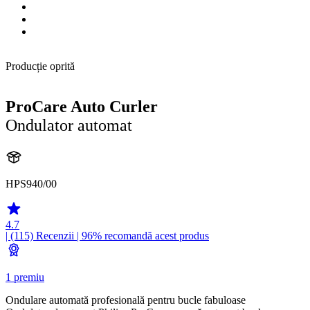
Producție oprită
ProCare Auto Curler
Ondulator automat
HPS940/00
4.7
| (115)
Recenzii
| 96% recomandă acest produs
1 premiu
Ondulare automată profesională pentru bucle fabuloase