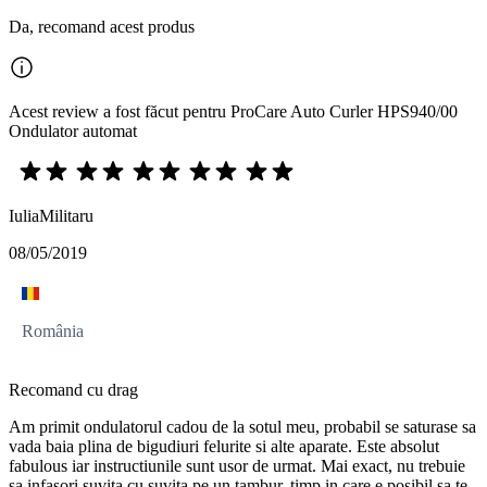
Da, recomand acest produs
Acest review a fost făcut pentru ProCare Auto Curler HPS940/00
Ondulator automat
IuliaMilitaru
08/05/2019
România
Recomand cu drag
Am primit ondulatorul cadou de la sotul meu, probabil se saturase sa
vada baia plina de bigudiuri felurite si alte aparate. Este absolut
fabulous iar instructiunile sunt usor de urmat. Mai exact, nu trebuie
sa infasori suvita cu suvita pe un tambur, timp in care e posibil sa te