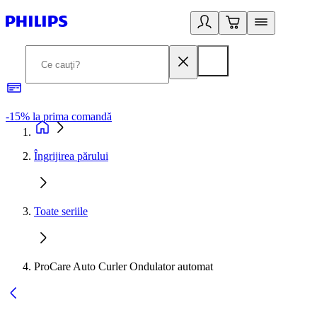
-15% la prima comandă
L
Îngrijirea părului
Toate seriile
ProCare Auto Curler Ondulator automat