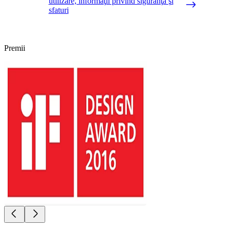
utilizare, informaţii privind siguranţa şi
sfaturi
Premii