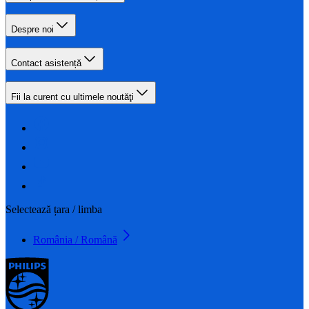
Despre noi
Contact asistență
Fii la curent cu ultimele noutăţi
Selectează țara / limba
România / Română