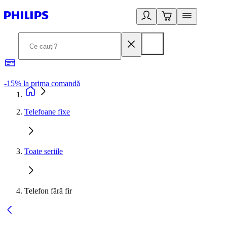
-15% la prima comandă
L
Telefoane fixe
Toate seriile
Telefon fără fir