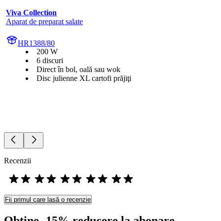
Viva Collection
Aparat de preparat salate
HR1388/80
200 W
6 discuri
Direct în bol, oală sau wok
Disc julienne XL cartofi prăjiţi
Recenzii
Fii primul care lasă o recenzie
Obține -15% reducere la abonare