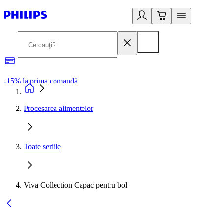
-15% la prima comandă
L
Procesarea alimentelor
Toate seriile
Viva Collection Capac pentru bol