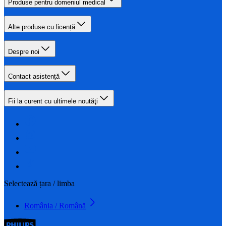
Produse pentru domeniul medical
Alte produse cu licență
Despre noi
Contact asistență
Fii la curent cu ultimele noutăţi
Selectează țara / limba
România / Română