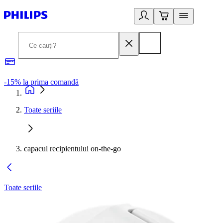
-15% la prima comandă
L
Toate seriile
capacul recipientului on-the-go
Toate seriile