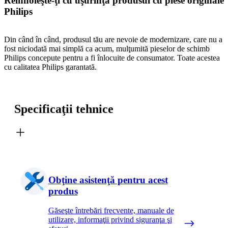
Reînnoieşte-ţi cu uşurinţă produsul cu piese originale
Philips
Din când în când, produsul tău are nevoie de modernizare, care nu a
fost niciodată mai simplă ca acum, mulţumită pieselor de schimb
Philips concepute pentru a fi înlocuite de consumator. Toate acestea
cu calitatea Philips garantată.
Specificaţii tehnice
Obţine asistenţă pentru acest
produs
Găseşte întrebări frecvente, manuale de
utilizare, informaţii privind siguranţa şi