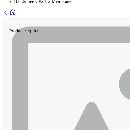
Hands-free CP2412 Membrane
Producție oprită