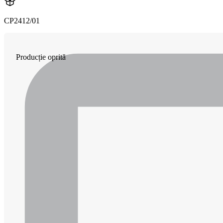
CP2412/01
Producție oprită