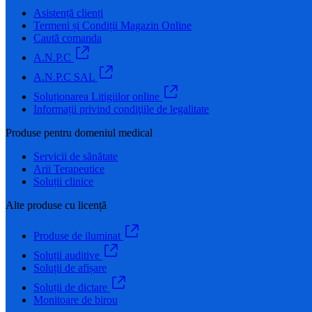
Asistență clienți
Termeni și Condiții Magazin Online
Caută comanda
A.N.P.C
A.N.P.C SAL
Soluționarea Litigiilor online
Informații privind condiţiile de legalitate
Produse pentru domeniul medical
Servicii de sănătate
Arii Terapeutice
Soluții clinice
Alte produse cu licență
Produse de iluminat
Soluții auditive
Soluții de afișare
Soluții de dictare
Monitoare de birou