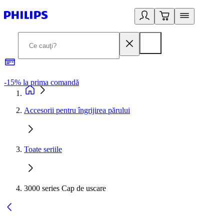
-15% la prima comandă
L
Accesorii pentru îngrijirea părului
Toate seriile
3000 series Cap de uscare