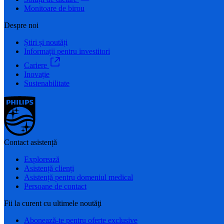
Monitoare de birou
Despre noi
Știri și noutăți
Informaţii pentru investitori
Cariere
Inovație
Sustenabilitate
Contact asistență
Explorează
Asistență clienți
Asistență pentru domeniul medical
Persoane de contact
Fii la curent cu ultimele noutăţi
Abonează-te pentru oferte exclusive