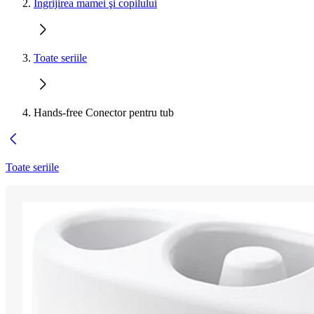
Îngrijirea mamei şi copilului
Toate seriile
Hands-free Conector pentru tub
Toate seriile