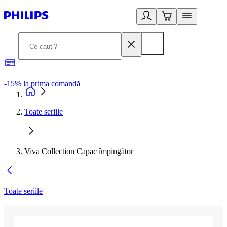
-15% la prima comandă
L
Toate seriile
Viva Collection Capac împingător
Toate seriile