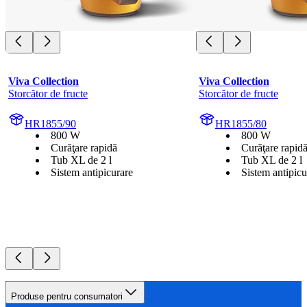
Viva Collection
Viva Collection
Storcător de fructe
Storcător de fructe
HR1855/90
HR1855/80
800 W
800 W
Curăţare rapidă
Curăţare rapid
Tub XL de 2 l
Tub XL de 2 l
Sistem antipicurare
Sistem antipicu
Produse pentru consumatori