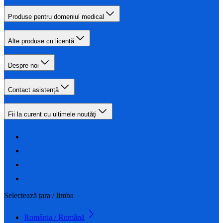
Produse pentru domeniul medical
Alte produse cu licență
Despre noi
Contact asistență
Fii la curent cu ultimele noutăţi
Selectează țara / limba
România / Română