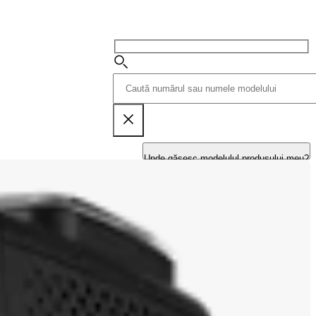
Unde găsesc modelulul produsului meu?