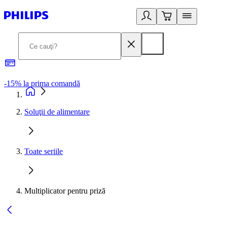
-15% la prima comandă
L
Soluţii de alimentare
Toate seriile
Multiplicator pentru priză