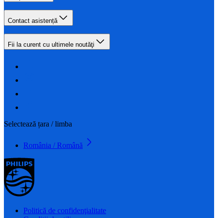
Contact asistență
Fii la curent cu ultimele noutăţi
Selectează țara / limba
România / Română
Politică de confidenţialitate