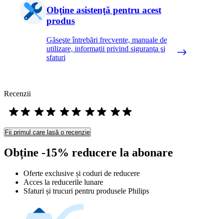
Obţine asistenţă pentru acest
produs
Găseşte întrebări frecvente, manuale de
utilizare, informaţii privind siguranţa şi
sfaturi
Recenzii
Fii primul care lasă o recenzie
Obține -15% reducere la abonare
Oferte exclusive și coduri de reducere
Acces la reducerile lunare
Sfaturi și trucuri pentru produsele Philips