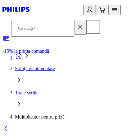
-15% la prima comandă
L
Soluţii de alimentare
Toate seriile
Multiplicator pentru priză