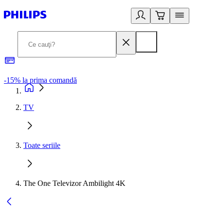
-15% la prima comandă
L
TV
Toate seriile
The One Televizor Ambilight 4K