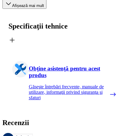
Afișează mai mult
Specificaţii tehnice
Obţine asistenţă pentru acest
produs
Găseşte întrebări frecvente, manuale de
utilizare, informaţii privind siguranţa şi
sfaturi
Recenzii
Aceste recenzii sunt gestionate de Bazaarvoice şi respectă Politica de a