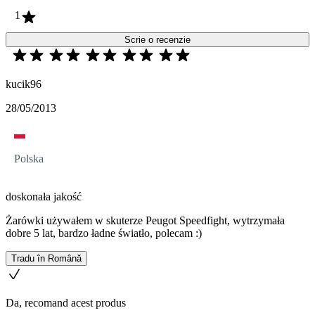
1
Scrie o recenzie
kucik96
28/05/2013
Polska
doskonała jakość
Żarówki używałem w skuterze Peugot Speedfight, wytrzymała
dobre 5 lat, bardzo ładne światło, polecam :)
Tradu în Română
Da, recomand acest produs