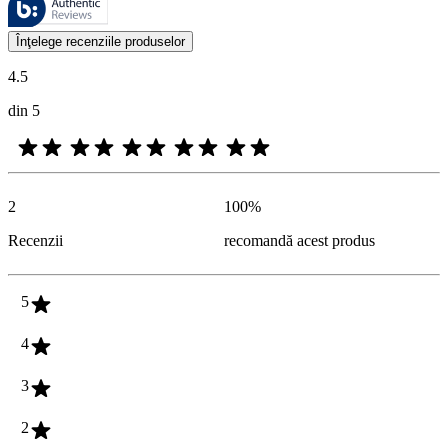
Opiniile clienţilor oferite sub formă de evaluări ale produselor şi evalu
Înţelege recenziile produselor
4.5
din 5
2
100
%
Recenzii
recomandă acest produs
5
4
3
2