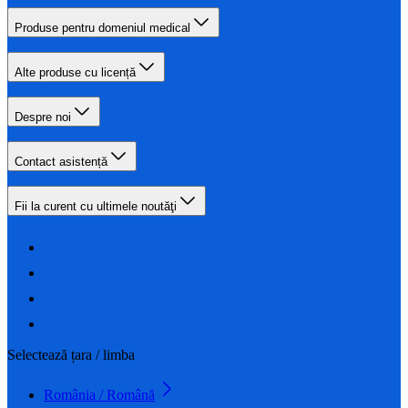
Produse pentru domeniul medical
Alte produse cu licență
Despre noi
Contact asistență
Fii la curent cu ultimele noutăţi
Selectează țara / limba
România / Română