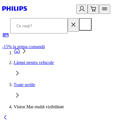
-15% la prima comandă
L
Lămpi pentru vehicule
Toate seriile
Vision Mai multă vizibilitate