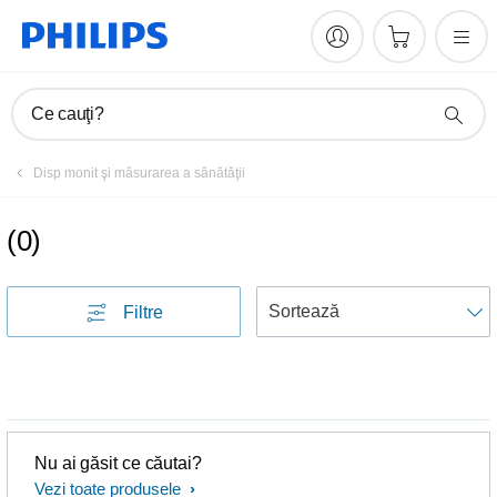
Ce cauţi?
Disp monit şi măsurarea a sănătăţii
(
0
)
S
Filtre
Nu ai găsit ce căutai?
Vezi toate produsele