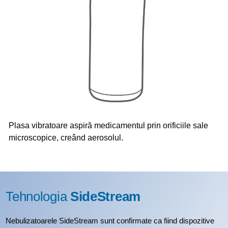
Plasa vibratoare aspiră medicamentul prin orificiile sale
microscopice, creând aerosolul.
Tehnologia
SideStream
Nebulizatoarele SideStream sunt confirmate ca fiind dispozitive