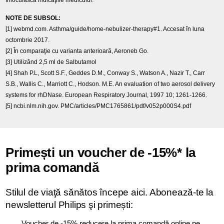
NOTE DE SUBSOL:
[1] webmd.com. Asthma/guide/home-nebulizer-therapy#1. Accesat în luna
octombrie 2017.
[2] În comparaţie cu varianta anterioară, Aeroneb Go.
[3] Utilizând 2,5 ml de Salbutamol
[4] Shah P.L, Scott S.F., Geddes D.M., Conway S., Watson A., Nazir T., Carr
S.B., Wallis C., Marriott C., Hodson. M.E. An evaluation of two aerosol delivery
systems for rhDNase. European Respiratory Journal, 1997 10; 1261-1266.
[5] ncbi.nlm.nih.gov. PMC/articles/PMC1765861/pdf/v052p000S4.pdf
Primești un voucher de -15%* la
prima comandă ​
Stilul de viaţă sănătos începe aici. Abonează-te la
newsletterul Philips şi primești:
Voucher de -15% reducere la prima comandă online pe