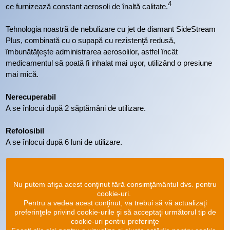
4
ce furnizează constant aerosoli de înaltă calitate.
Tehnologia noastră de nebulizare cu jet de diamant SideStream
Plus, combinată cu o supapă cu rezistenţă redusă,
îmbunătăţeşte administrarea aerosolilor, astfel încât
medicamentul să poată fi inhalat mai uşor, utilizând o presiune
mai mică.
Nerecuperabil
A se înlocui după 2 săptămâni de utilizare.
Refolosibil
A se înlocui după 6 luni de utilizare.
Nu putem afişa acest conţinut fără consimţământul dvs. pentru
cookie-uri.
Pentru a vedea acest conţinut, va trebui să vă actualizaţi
preferinţele privind cookie-urile şi să acceptaţi următorul tip de
cookie-uri pentru preferinţe