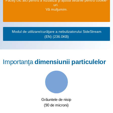
Faceţi clic aici pentru a vizualiza şi ajusta setările pentru cookie-
uri.
Vă mulţumim.
Modul de utilizare/curăţare a nebulizatorului SideStream
(EN)
(236.0KB)
Importanţa
dimensiunii particulelor
Grăuntele de nisip
(90 de microni)