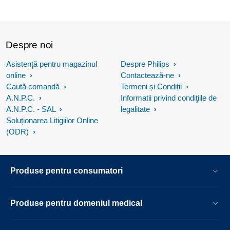
Despre noi
Asistenţă pentru magazinul
Despre Philips
online
Contactează-ne
Caută comandă
Termeni și Condiții
A.N.P.C.
Informatii privind condiţiile de
A.N.P.C. - SAL
legalitate
Soluționarea Litigiilor Online
(ODR)
Produse pentru consumatori
Produse pentru domeniul medical