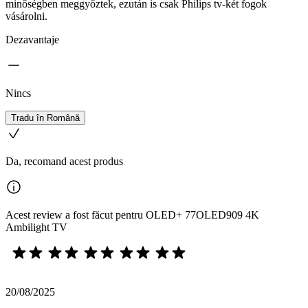
minőségben meggyőztek, ezután is csak Philips tv-két fogok
vásárolni.
Dezavantaje
Nincs
Tradu în Română
Da, recomand acest produs
Acest review a fost făcut pentru OLED+ 77OLED909 4K
Ambilight TV
20/08/2025