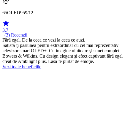
65OLED959/12
3.7
| (3)
Recenzii
Fără egal. De la ceea ce vezi la ceea ce auzi.
Satisfă-ţi pasiunea pentru extraordinar cu cel mai reprezentativ
televizor smart OLED+. Cu imagine uluitoare şi sunet complet
Bowers & Wilkins. Cu design elegant şi efect captivant fără egal
creat de Ambilight plus. Lasă-te purtat de emoţie.
Vezi toate beneficiile