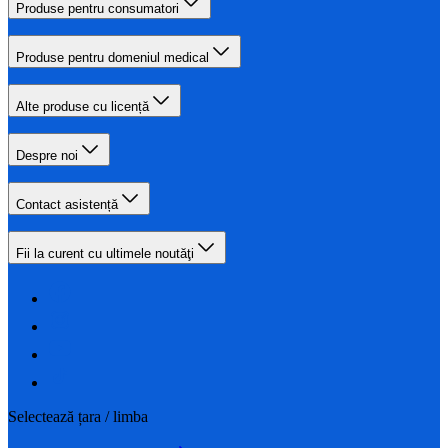
Produse pentru consumatori
Produse pentru domeniul medical
Alte produse cu licență
Despre noi
Contact asistență
Fii la curent cu ultimele noutăţi
Selectează țara / limba