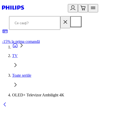
-15% la prima comandă
L
TV
Toate seriile
OLED+ Televizor Ambilight 4K