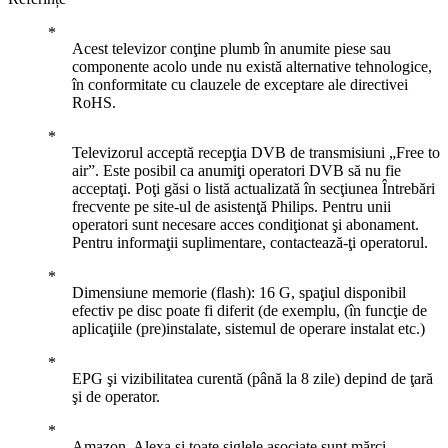
Acest televizor conţine plumb în anumite piese sau
componente acolo unde nu există alternative tehnologice,
în conformitate cu clauzele de exceptare ale directivei
RoHS.
Televizorul acceptă recepţia DVB de transmisiuni „Free to
air”. Este posibil ca anumiţi operatori DVB să nu fie
acceptaţi. Poţi găsi o listă actualizată în secţiunea Întrebări
frecvente pe site-ul de asistenţă Philips. Pentru unii
operatori sunt necesare acces condiţionat şi abonament.
Pentru informaţii suplimentare, contactează-ţi operatorul.
Dimensiune memorie (flash): 16 G, spaţiul disponibil
efectiv pe disc poate fi diferit (de exemplu, (în funcţie de
aplicaţiile (pre)instalate, sistemul de operare instalat etc.)
EPG şi vizibilitatea curentă (până la 8 zile) depind de ţară
şi de operator.
Amazon, Alexa şi toate siglele asociate sunt mărci