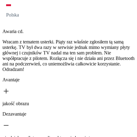
Polska
Awaria cd.
Wracam z tematem usterki. Piąty raz właśnie zgłosiłem tą samą
usterkę. TV był dwa razy w serwisie jednak mimo wymiany płyty
głównej i czujników TV nadal ma ten sam problem. Nie
współpracuje z pilotem. Rozłącza się i nie działa ani przez Bluetooth
ani na podczerwień, co uniemożliwia całkowicie korzystanie.
Odradzam!
Avantaje
jakość obrazu
Dezavantaje