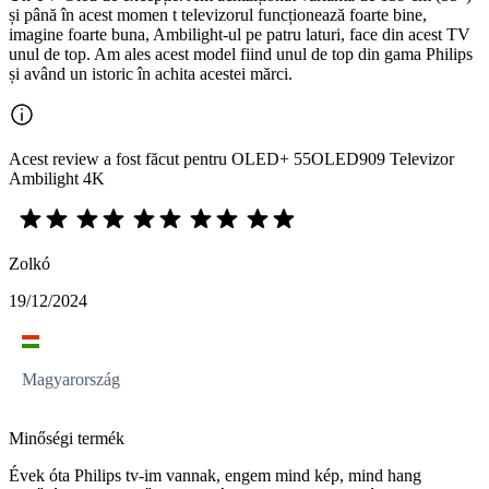
și până în acest momen t televizorul funcționează foarte bine,
imagine foarte buna, Ambilight-ul pe patru laturi, face din acest TV
unul de top. Am ales acest model fiind unul de top din gama Philips
și având un istoric în achita acestei mărci.
Acest review a fost făcut pentru OLED+ 55OLED909 Televizor
Ambilight 4K
Zolkó
19/12/2024
Magyarország
Minőségi termék
Évek óta Philips tv-im vannak, engem mind kép, mind hang