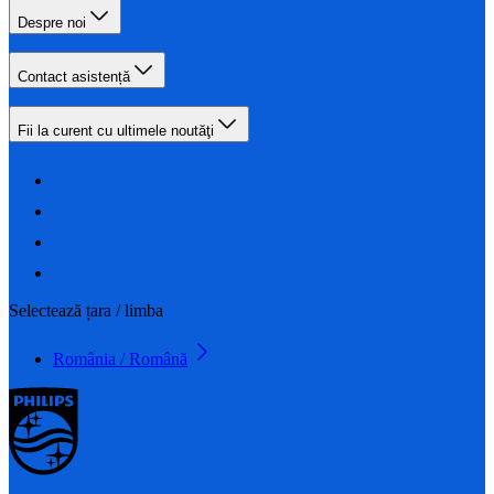
Despre noi
Contact asistență
Fii la curent cu ultimele noutăţi
Selectează țara / limba
România / Română