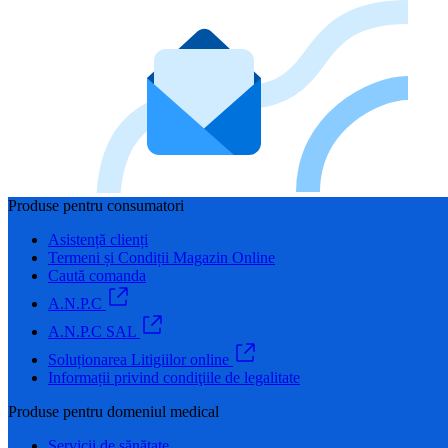
Produse pentru consumatori
Asistență clienți
Termeni și Condiții Magazin Online
Caută comanda
A.N.P.C
A.N.P.C SAL
Soluționarea Litigiilor online
Informații privind condiţiile de legalitate
Produse pentru domeniul medical
Servicii de sănătate