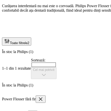
Curățarea interdentară nu mai este o corvoadă. Philips Power Flosser f
confortabil decât ața dentară tradițională, fiind ideal pentru dinți sensi
Toate filtrele
2
În stoc la Philips (1)
Sortează:
1–1 din 1 rezultate
Cel mai potrivit
În stoc la Philips (1)
Power Flosser fără fir