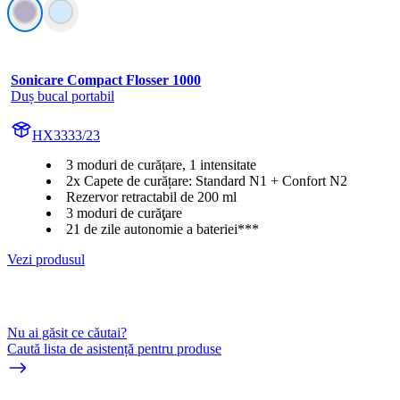
Sonicare Compact Flosser 1000
Duș bucal portabil
HX3333/23
3 moduri de curățare, 1 intensitate
2x Capete de curățare: Standard N1 + Confort N2
Rezervor retractabil de 200 ml
3 moduri de curăţare
21 de zile autonomie a bateriei***
Vezi produsul
Nu ai găsit ce căutai?
Caută lista de asistență pentru produse