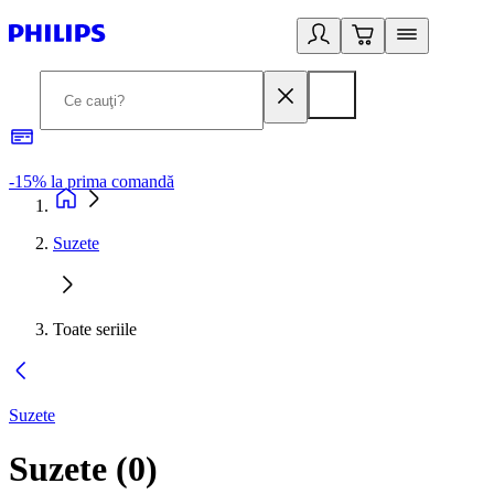
-15% la prima comandă
L
Suzete
Toate seriile
Suzete
Suzete
(
0
)