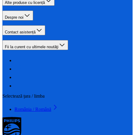
Alte produse cu licență
Despre noi
Contact asistență
Fii la curent cu ultimele noutăţi
Selectează țara / limba
România / Română