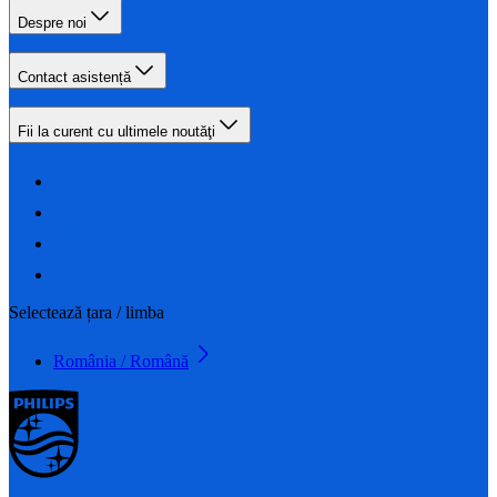
Despre noi
Contact asistență
Fii la curent cu ultimele noutăţi
Selectează țara / limba
România / Română